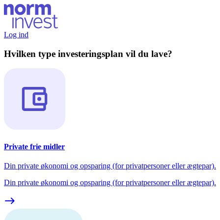
Log ind
Hvilken type investeringsplan vil du lave?
Private frie midler
Din private økonomi og opsparing (for privatpersoner eller ægtepar).
Din private økonomi og opsparing (for privatpersoner eller ægtepar).
east