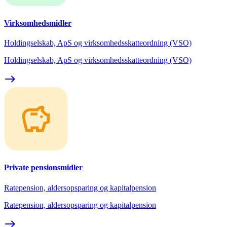
Virksomhedsmidler
Holdingselskab, ApS og virksomhedsskatteordning (VSO)
Holdingselskab, ApS og virksomhedsskatteordning (VSO)
east
Private pensionsmidler
Ratepension, aldersopsparing og kapitalpension
Ratepension, aldersopsparing og kapitalpension
east